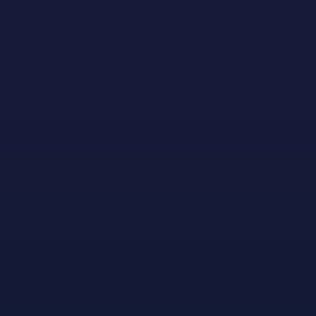
研发航天技术，探索宇宙资源