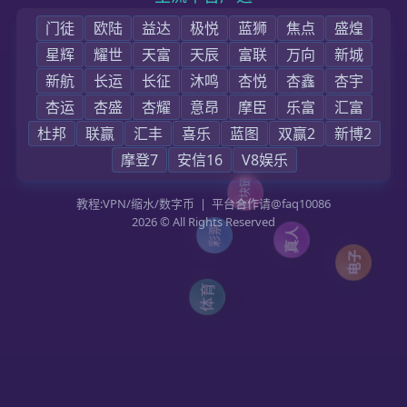
首页
企业介绍
企业新闻